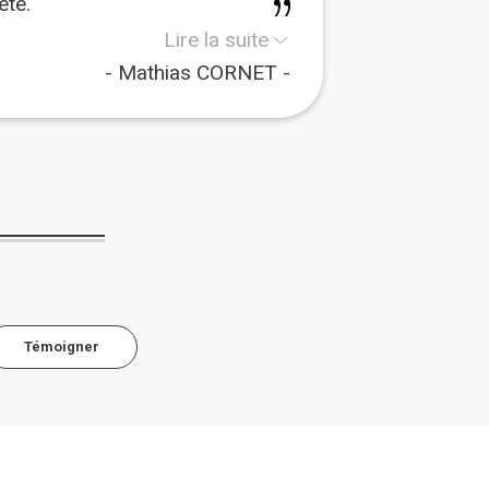
été.
Lire la suite
Mathias CORNET
Témoigner