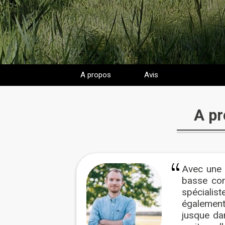
A propos
Avis
A pr
Avec une 
basse con
spécialis
également
jusque da